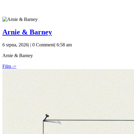
Nabízíme vám nejlepší komedie online filmy zdarma bez ome
Arnie
Arnie & Barney
&
6
6 srpna, 2026
|
|
0 Comment
|
6:58 am
Barney
srpna,
2026
Arnie & Barney
Film ->