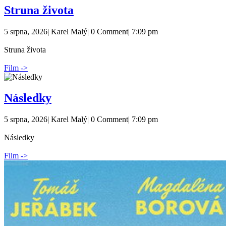
Struna
Struna života
života
5
Karel
5 srpna, 2026
|
Karel Malý
|
0 Comment
|
7:09 pm
srpna,
Malý
2026
Struna života
Film ->
Následky
Následky
5
Karel
5 srpna, 2026
|
Karel Malý
|
0 Comment
|
7:09 pm
srpna,
Malý
2026
Následky
Film ->