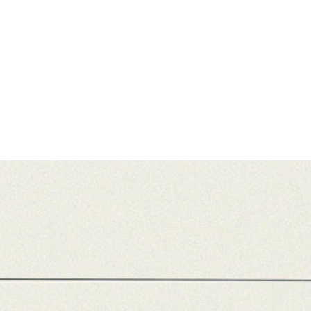
zení, máme nejlepší online komedie zdarma a bez reklam. Nov