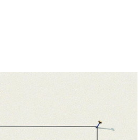
é i staré online filmy jen pro vás!