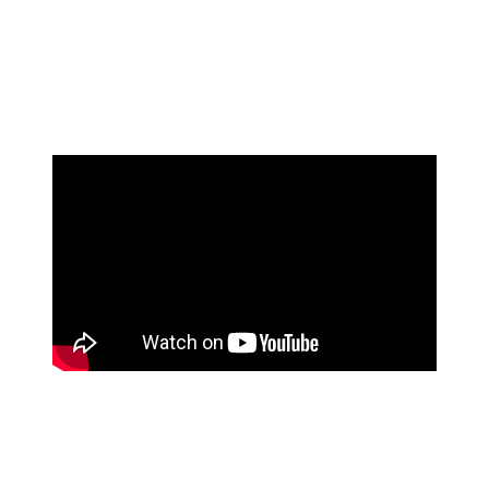
do odlehlého hostince na irském venkově, aby se vyrovnal
s minulostí a v tichu rozptýlil jejich popel. Zde se dozvídá
znepokojivé příběhy o čarodějnici, která údajně obývá
svatební apartmá – pokoj, do kterého se nevstupuje. Noční
vize, nevysvětlitelné jevy a náhlé zmizení ho vtáhnou do
temné legendy, která je mnohem blíž, než si myslí.
Originální název:
Hokum
Žánr:
Horor
Režie:
Damian McCarthy
Produkce:
Ireland / United States, 2026