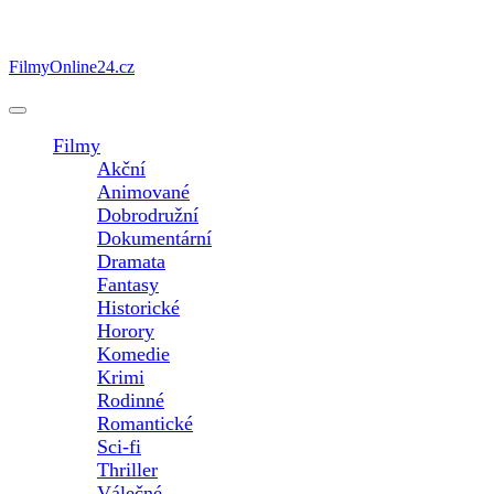
FilmyOnline24.cz
Open
Button
Filmy
Akční
Animované
Dobrodružní
Dokumentární
Dramata
Fantasy
Historické
Horory
Komedie
Krimi
Rodinné
Romantické
Sci-fi
Thriller
Válečné