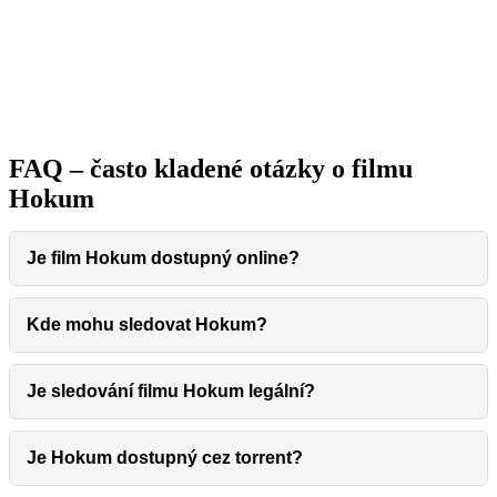
Hrají:
Adam Scott, David Wilmot, Austin Amelio,
Florence Ordesh, Peter Coonan, Michael Patric, Will
O’Connell, Brendan Conroy
Původní znění:
Angličtina (EN)
Věková hranice:
15+ let
FAQ – často kladené otázky o filmu
Hokum
Je film Hokum dostupný online?
Kde mohu sledovat Hokum?
Je sledování filmu Hokum legální?
Je Hokum dostupný cez torrent?