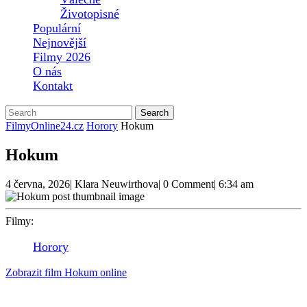
Životopisné
Populární
Nejnovější
Filmy 2026
O nás
Kontakt
Close
Search
Button
for:
FilmyOnline24.cz
Horory
Hokum
Hokum
4
Klara
4 června, 2026
|
Klara Neuwirthova
|
0 Comment
|
6:34 am
června,
Neuwirthova
2026
Filmy:
Horory
Zobrazit film Hokum online
Po smrti svých rodičů se spisovatel Ohm Bauman uchýlí