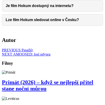
Je film Hokum dostupný na internetu?
Lze film Hokum sledovat online v Česku?
Autor
Navigace
Previous
PREVIOUS
Pasažér
Next
post:
NEXT
AMOOSED: losí odysea
pro
post:
příspěvek
Filmy
Primát (2026) – když se nejlepší přítel
Primát
stane noční můrou
(2026)
–