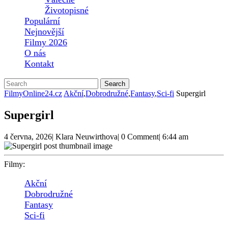
Životopisné
Populární
Nejnovější
Filmy 2026
O nás
Kontakt
Close
Search
Button
for:
FilmyOnline24.cz
Akční
,
Dobrodružné
,
Fantasy
,
Sci-fi
Supergirl
Supergirl
4
Klara
4 června, 2026
|
Klara Neuwirthova
|
0 Comment
|
6:44 am
června,
Neuwirthova
2026
Filmy:
Akční
Dobrodružné
Fantasy
Sci-fi