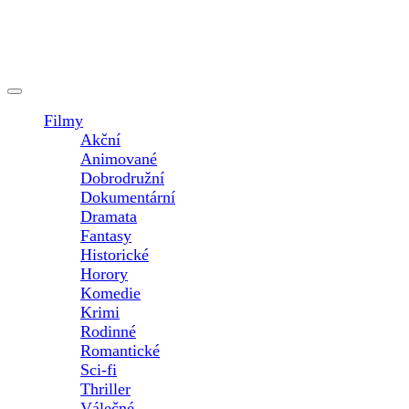
Open
Button
Filmy
Akční
Animované
Dobrodružní
Dokumentární
Dramata
Fantasy
Historické
Horory
Komedie
Krimi
Rodinné
Romantické
Sci-fi
Thriller
Válečné