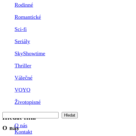
Rodinné
Romantické
Sci-fi
Seriály
SkyShowtime
Thriller
Válečné
VOYO
Životopisné
Hledat
Hledat
Hledat film
O nás
O nás
Kontakt