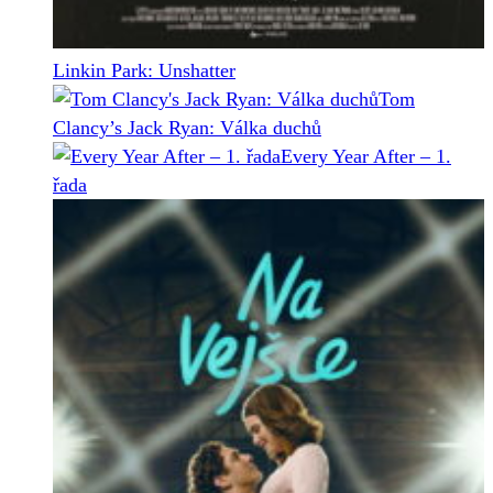
Linkin Park: Unshatter
Tom
Clancy’s Jack Ryan: Válka duchů
Every Year After – 1.
řada