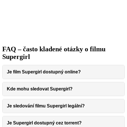
Produkce:
United States, 2026
Hrají:
Milly Alcock, Jason Momoa, David
Krumholtz, Eve Ridley, Matthias Schoenaerts, Emily
Beecham
Původní znění:
Angličtina (EN)
Věková hranice:
12+ let
FAQ – často kladené otázky o filmu
Supergirl
Je film Supergirl dostupný online?
Kde mohu sledovat Supergirl?
Je sledování filmu Supergirl legální?
Je Supergirl dostupný cez torrent?