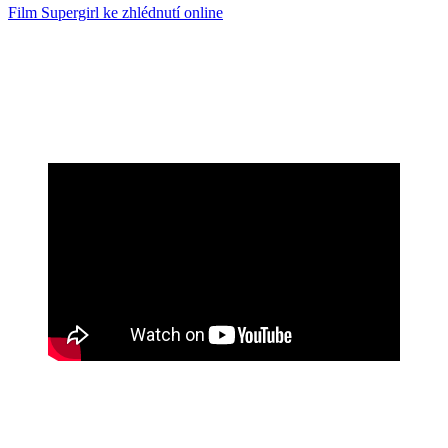
Film Supergirl ke zhlédnutí online
Když nečekaný a krutý nepřítel zasáhne příliš blízko
domova, Kara Zor-El, známá jako Supergirl, se velmi
nerada vydává na cestu po boku někoho, koho by rozhodně
nečekala, a společně se pouštějí do epické mezihvězdné
výpravy za pomstou a spravedlností.
Originální název:
Supergirl
Žánr:
Akční, dobrodružný, fantasy, sci-fi
Režie:
Craig Gillespie