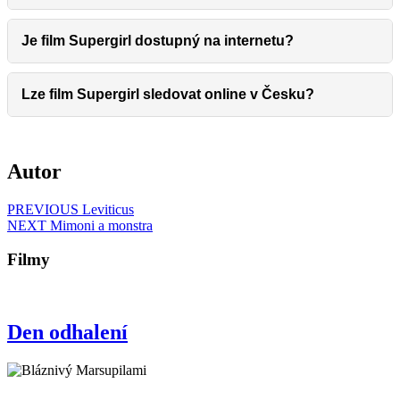
Je film Supergirl dostupný na internetu?
Lze film Supergirl sledovat online v Česku?
Autor
Navigace
Previous
PREVIOUS
Leviticus
Next
post:
NEXT
Mimoni a monstra
pro
post:
příspěvek
Filmy
Den
Den odhalení
odhalení