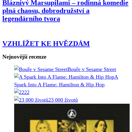
Bláznivý Marsupilami – rodinná komedie
plná chaosu, dobrodružství a
Bláznivý
legendárního tvora
Marsupilami
–
rodinná
VZHLÍŽET
VZHLÍŽET KE HVĚZDÁM
komedie
KE
Nejnovější recenze
plná
HVĚZDÁM
chaosu,
Bouře v Sesame Street
dobrodružství
A
a
Spark Into A Flame: Hamilton & Hip Hop
legendárního
22
tvora
23 000 životů